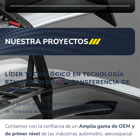
NUESTRA
PROYECTOS
LÍDER TECNOLÓGICO EN TECNOLOGÍA
RTM (MOLDEO POR TRANSFERENCIA DE
RESINA)
ACE es uno de los mayores proveedores de compuestos
de fibra para automóviles con un enfoque en el CFRP.
Contamos con la confianza de un
Amplia gama de OEM y
de primer nivel
de las industrias automotriz, aeroespacial