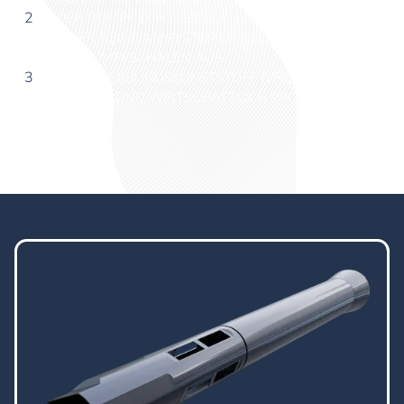
2
DER RUMPF ZUR FLEXIBLEN AUSSTATTUNG MIT
EINER REIHE AN SYSTEMEN GEEIGNET SEIN MUSS
DIE RUMPFSCHALEN AUS
3
FASERVERBUNDSKUNSTSTOFF (VFK) SIND LEICHT,
ROBUST UND WIRTSCHAFTLICH PRODUZIERBAR