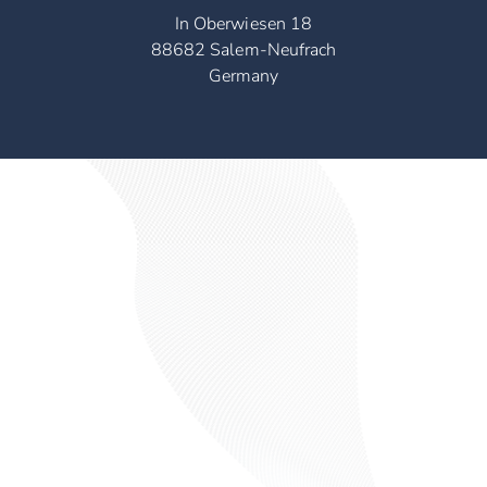
In Oberwiesen 18
88682 Salem-Neufrach
Germany